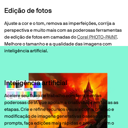
Edição de fotos
Ajuste a cor e o tom, remova as imperfeições, corrija a
perspectiva e muito mais com as poderosas ferramentas
de edição de fotos em camadas do
Corel PHOTO-PAINT
.
Melhore o tamanho e a qualidade das imagens com
inteligência artificial.
Inteligência artificial
Acelere seu fluxo de trabalho com ferramentas
poderosas de IA que apoiam a criatividade em todas as
etapas. Crie e refine recursos visuais com a criação e
modificação de imagens generativas baseadas em
prompts, faça edições mais rápidas e precisas com o