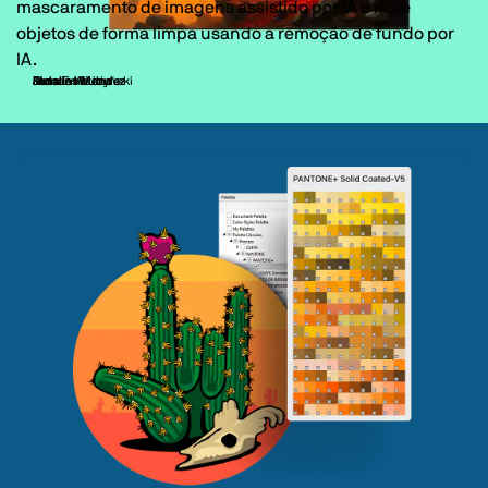
mascaramento de imagens assistido por IA e isole
objetos de forma limpa usando a remoção de fundo por
IA.
Firman Hatibu
Marcin Wilczyński
Resa Embutin
Jedalias Mendez
Jedalias Mendez