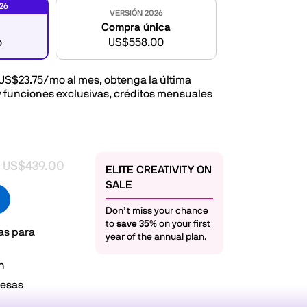
26
VERSIÓN 2026
Compra única
o
US$558.00
US$23.75/mo
al mes, obtenga la última
y funciones exclusivas, créditos mensuales
US$439.00
ELITE CREATIVITY ON
SALE
Don’t miss your chance
to
save 35%
on your first
as para
year of the annual plan.
n
resas