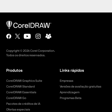
Copyright ©
2026
Corel Corporation.
Todos os direitos reservados.
Produtos
Links rápidos
CorelDRAW Graphics Suite
Empresas
CorelDRAW Standard
Versões de avaliação gratuitas
CorelDRAW Essentials
Aprendizagem
CorelDRAW Go
Programas Beta
Pacotes de créditos de IA
Ofertas especiais