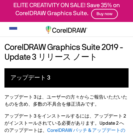
ELITE CREATIVITY ON SALE! Save 35% on
CorelDRAW Graphics Suite.
Buy now
ナ
ビ
ゲ
CorelDRAW Graphics Suite 2019 -
ー
Update 3 リリース ノート
シ
ョ
ン
アップデート 3
の
切
り
アップデート 3 は、ユーザーの方々からご報告いただいた
替
ものを含め、多数の不具合を修正済みです。
え
アップデート 3 をインストールするには、アップデート 2
がインストールされている必要があります。Update 2 へ
のアップデートは、
CorelDRAW パッチ & アップデートの