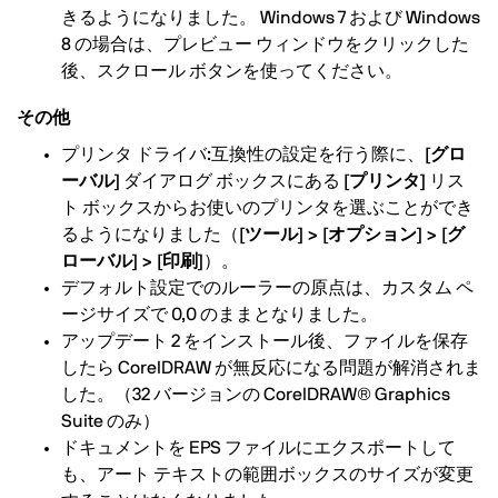
きるようになりました。 Windows 7 および Windows
8 の場合は、プレビュー ウィンドウをクリックした
後、スクロール ボタンを使ってください。
その他
プリンタ ドライバ:互換性の設定を行う際に、
[グロ
ーバル]
ダイアログ ボックスにある
[プリンタ]
リス
ト ボックスからお使いのプリンタを選ぶことができ
るようになりました（
[ツール] > [オプション] > [グ
ローバル] > [印刷]
）。
デフォルト設定でのルーラーの原点は、カスタム ペ
ージサイズで 0,0 のままとなりました。
アップデート 2 をインストール後、ファイルを保存
したら CorelDRAW が無反応になる問題が解消されま
した。（32 バージョンの CorelDRAW® Graphics
Suite のみ）
ドキュメントを EPS ファイルにエクスポートして
も、アート テキストの範囲ボックスのサイズが変更