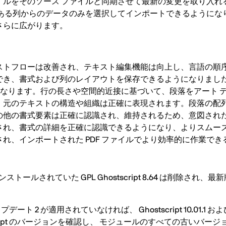
イルをそのソース ファイルと同期させて最新の変更を取り入れ
、ある列からのデータのみを選択してインポートできるようにな
さらに広がります。
キストフローは改善され、テキスト編集機能は向上し、言語の順
は保持でき、書式および列のレイアウトを保存できるようになりまし
るようになります。行の長さや空間的近接に基づいて、段落をアート 
。元のテキストの構造や組織は正確に表現されます。段落の配列
の他の書式要素は正確に認識され、維持されるため、意図され
され、書式の詳細を正確に認識できるようになり、よりスムー
れ、インポートされた PDF ファイルでより効率的に作業で
トールされていた GPL Ghostscript 8.64 は削除され、最
23 のアップデート 2 が適用されていなければ、 Ghostscript 10.01.1
ript のバージョンを確認し、 モジュールのすべての古いバージョ