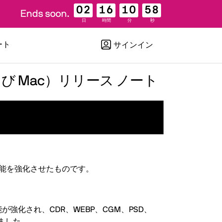
02
16
10
57
Ends soon.
日
時間
分
秒
ート
サインイン
ws および Mac）リリース ノート
おける機能を強化させたものです。
能が強化され、CDR、WEBP、CGM、PSD、
ました。