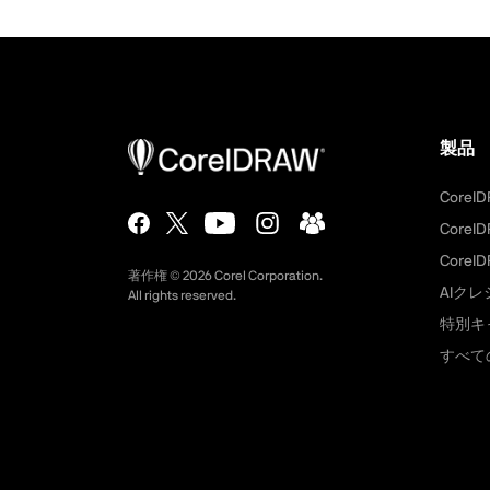
製品
CorelD
CorelD
CorelD
著作権 ©
2026
Corel Corporation.
AIク
All rights reserved.
特別キ
すべて