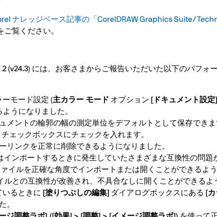
orel ナレッジベース記事の「CorelDRAW Graphics Suite/Technica
をご覧ください。
23 アップデート 2 (v24.3) には、お客さまからご報告いただいた
ラーモード設定 (
主カラー モード
オプション
[ドキュメント設定
るようになりました。
内の新規ドキュメントの輪郭の幅の測定単位をデフォルトとして保存で
チェックボックスにチェックを入れます。
ーリンクを正常に削除できるようになりました。
とき、またはインポートするときに発生していたさまざまな互換性の問
 ファイルを正確な角度でインポートまたは開くことができるよ
と CGM ファイルとの互換性が改善され、不具合なしに開くことができ
しているときに
[塗りつぶしの編集]
ダイアログボックスにある
[
た。
ージ調整ラボ] ([効果] > [調整] > [イメージ調整ラボ])
を使って