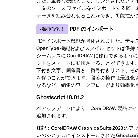
また、重要な機能として、リンクされたファ
ータのソース ファイルをインポートする際
データを組み合わせることができ、可能性が
PDF のインポート
機能強化！
PDF インポート機能が強化されました。テ
OpenType 機能およびスタイル セット
シームレスに CorelDRAW に移行でき
クトをスマートに変換させることができます
下付き文字、箇条書き、番号付きリスト、そ
を保つことができます。段落の操作は最適化
なるなど、編集のワークフローがより効率化さ
Ghostscript 10.01.2
本アップデートにより、CorelDRAW 製品にインス
追加されます。
注記：
CorelDRAW Graphics Suite 20
いのシステムにインストールされた Ghostsc