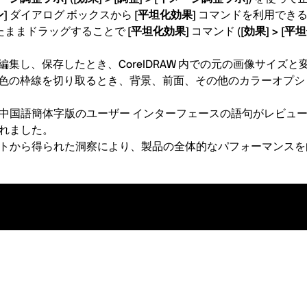
]
ダイアログ ボックスから
[平坦化効果]
コマンドを利用でき
を押したままドラッグすることで
[平坦化効果]
コマンド
([効果] > [平
トマップを編集し、保存したとき、CorelDRAW 内での元の画像サ
画像の周りの単色の枠線を切り取るとき、背景、前面、その他のカラー
中国語簡体字版のユーザー インターフェースの語句がレビュ
れました。
トから得られた洞察により、製品の全体的なパフォーマンスを