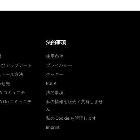
法的事項
録
使用条件
よびアップデート
プライバシー
ストール方法
クッキー
わせ先
EULA
RAW コミュニテ
法的事項
AW Go コミュニテ
私の情報を販売 / 共有しませ
ん
私の Cookie を管理します
Imprint