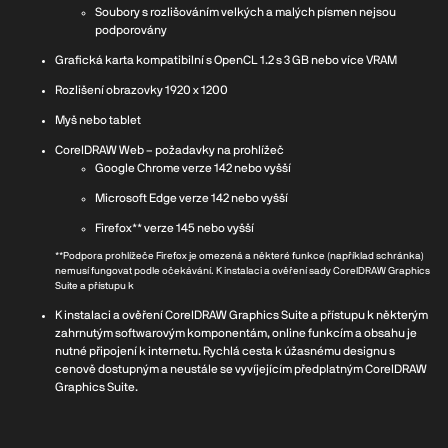
Soubory s rozlišováním velkých a malých písmen nejsou
podporovány
Grafická karta kompatibilní s OpenCL 1.2 s 3 GB nebo více VRAM
Rozlišení obrazovky 1920 x 1200
Myš nebo tablet
CorelDRAW Web – požadavky na prohlížeč
Google Chrome verze 142 nebo vyšší
Microsoft Edge verze 142 nebo vyšší
Firefox** verze 145 nebo vyšší
**Podpora prohlížeče Firefox je omezená a některé funkce (například schránka)
nemusí fungovat podle očekávání. K instalaci a ověření sady CorelDRAW Graphics
Suite a přístupu k
K instalaci a ověření CorelDRAW Graphics Suite a přístupu k některým
zahrnutým softwarovým komponentám, online funkcím a obsahu je
nutné připojení k internetu. Rychlá cesta k úžasnému designu s
cenově dostupným a neustále se vyvíjejícím předplatným CorelDRAW
Graphics Suite.