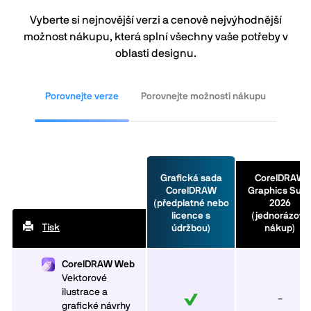
Vyberte si nejnovější verzi a cenově nejvýhodnější
možnost nákupu, která splní všechny vaše potřeby v
oblasti designu.
Porovnejte verze
Porovnejte možnosti nákupu
Grafická sada
CorelDRAW
CorelDRAW
Graphics Suit
(předplatné nebo
2026
licence s
(jednorázový
Tisk
údržbou)
nákup)
CorelDRAW Web
Vektorové
ilustrace a
–
grafické návrhy