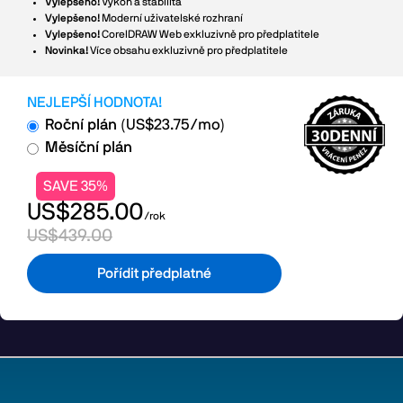
Vylepšeno!
Výkon a stabilita
Vylepšeno!
Moderní uživatelské rozhraní
Vylepšeno!
CorelDRAW Web exkluzivně pro předplatitele
Novinka!
Více obsahu exkluzivně pro předplatitele
NEJLEPŠÍ HODNOTA!
Roční plán
(US$23.75/mo)
Měsíční plán
SAVE 35%
US$285.00
/rok
US$439.00
Pořídit předplatné