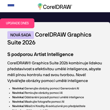
Přepnout
navigaci
UPGRADE DNES
CorelDRAW Graphics
NOVÁ SADA
Suite 2026
S podporou Artist Intelligence
CorelDRAW® Graphics Suite 2026 kombinuje lidskou
představivost s efektivitou umělé inteligence, abyste
měli plnou kontrolu nad svou tvorbou. Nové!
Vytvářejte obrázky pomocí umělé inteligence
Novinka!
Generujte obrázky pomocí Generování AI
Novinka!
Remixujte obrázky pomocí AI
Novinka!
Odstranění pozadí pomocí umělé inteligence
Novinka!
Maskujte fotografie pomocí AI
Novinka!
Měsíční Kredity AI exkluzivně pro předplatitele