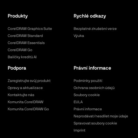
Produkty
Rychlé odkazy
CorelDRAW Graphics Suite
Bezplatné zkušební verze
CorelDRAW Standard
Výuka
CorelDRAW Essentials
CorelDRAW Go
Balíčky kreditů AI
Podpora
Právní informace
Zaregistrujte svůj produkt
Podmínky použití
Opravy a aktualizace
Ochrana osobních údajů
Kontaktujte nás
Soubory cookie
Komunita CorelDRAW
EULA
Komunita CorelDRAW Go
Právní informace
Neprodávat/nesdílet moje údaje
Spravovat soubory cookie
Imprint