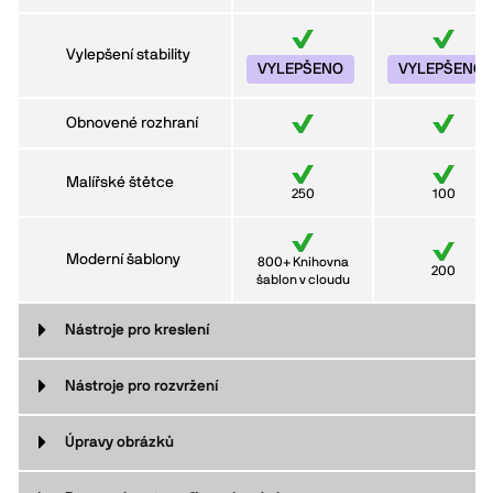
Vylepšení stability
VYLEPŠENO
VYLEPŠENO
Obnovené rozhraní
Malířské štětce
250
100
Moderní šablony
800+ Knihovna
200
šablon v cloudu
Nástroje pro kreslení
Nástroje pro rozvržení
Úpravy obrázků