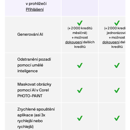
v prohlížeči
Přihlášení
(+ 2 000 kreditů
(+ 2 000 kreditů,
měsíčně)
jednorázově)
Generování AI
+ možnost
+ možnost
dokoupení
dalších
dokoupení
dalšíc
kreditů
kreditů
Odstranění pozadí
pomocí umělé
inteligence
Maskovat obrázky
pomocí AI v Corel
PHOTO-PAINT
Zrychlené spouštění
aplikace (asi 3x
rychlejší nebo
rychlejší)