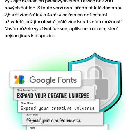
Využijte 50 dalších pixelových štětců a více než 200
nových šablon. S touto verzí nyní předplatitelé dostanou
2,5krát více štětců a 4krát více šablon než ostatní
uživatelé, což jim otevírá ještě více kreativních možností.
Navíc můžete využívat funkce, aplikace a obsah, které
nejsou jinak k dispozici: