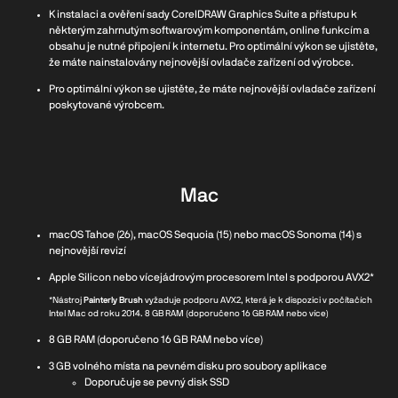
K instalaci a ověření sady CorelDRAW Graphics Suite a přístupu k
některým zahrnutým softwarovým komponentám, online funkcím a
obsahu je nutné připojení k internetu. Pro optimální výkon se ujistěte,
že máte nainstalovány nejnovější ovladače zařízení od výrobce.
Pro optimální výkon se ujistěte, že máte nejnovější ovladače zařízení
poskytované výrobcem.
Mac
macOS Tahoe (26), macOS Sequoia (15) nebo macOS Sonoma (14) s
nejnovější revizí
Apple Silicon nebo vícejádrovým procesorem Intel s podporou AVX2*
*Nástroj
Painterly Brush
vyžaduje podporu AVX2, která je k dispozici v počítačích
Intel Mac od roku 2014. 8 GB RAM (doporučeno 16 GB RAM nebo více)
8 GB RAM (doporučeno 16 GB RAM nebo více)
3 GB volného místa na pevném disku pro soubory aplikace
Doporučuje se pevný disk SSD