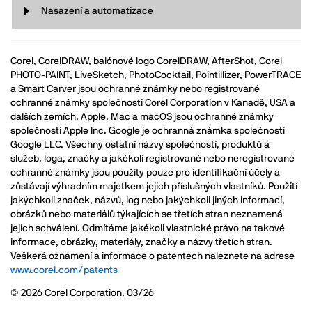
Nasazení a automatizace
Corel, CorelDRAW, balónové logo CorelDRAW, AfterShot, Corel
PHOTO-PAINT, LiveSketch, PhotoCocktail, Pointillizer, PowerTRACE
a Smart Carver jsou ochranné známky nebo registrované
ochranné známky společnosti Corel Corporation v Kanadě, USA a
dalších zemích. Apple, Mac a macOS jsou ochranné známky
společnosti Apple Inc. Google je ochranná známka společnosti
Google LLC. Všechny ostatní názvy společností, produktů a
služeb, loga, značky a jakékoli registrované nebo neregistrované
ochranné známky jsou použity pouze pro identifikační účely a
zůstávají výhradním majetkem jejich příslušných vlastníků. Použití
jakýchkoli značek, názvů, log nebo jakýchkoli jiných informací,
obrázků nebo materiálů týkajících se třetích stran neznamená
jejich schválení. Odmítáme jakékoli vlastnické právo na takové
informace, obrázky, materiály, značky a názvy třetích stran.
Veškerá oznámení a informace o patentech naleznete na adrese
www.corel.com/patents
© 2026 Corel Corporation. 03/26