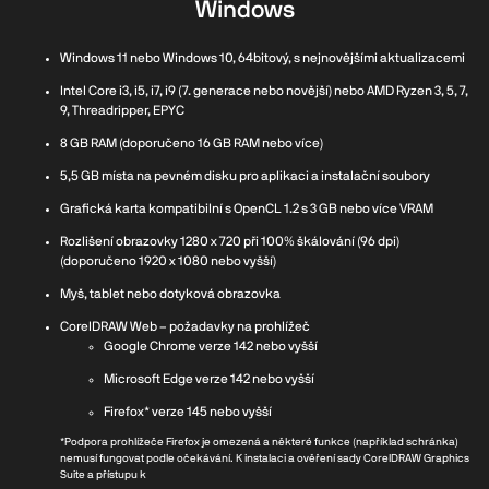
Windows
Windows 11 nebo Windows 10, 64bitový, s nejnovějšími aktualizacemi
Intel Core i3, i5, i7, i9 (7. generace nebo novější) nebo AMD Ryzen 3, 5, 7,
9, Threadripper, EPYC
8 GB RAM (doporučeno 16 GB RAM nebo více)
5,5 GB místa na pevném disku pro aplikaci a instalační soubory
Grafická karta kompatibilní s OpenCL 1.2 s 3 GB nebo více VRAM
Rozlišení obrazovky 1280 x 720 při 100% škálování (96 dpi)
(doporučeno 1920 x 1080 nebo vyšší)
Myš, tablet nebo dotyková obrazovka
CorelDRAW Web – požadavky na prohlížeč
Google Chrome verze 142 nebo vyšší
Microsoft Edge verze 142 nebo vyšší
Firefox* verze 145 nebo vyšší
*Podpora prohlížeče Firefox je omezená a některé funkce (například schránka)
nemusí fungovat podle očekávání. K instalaci a ověření sady CorelDRAW Graphics
Suite a přístupu k