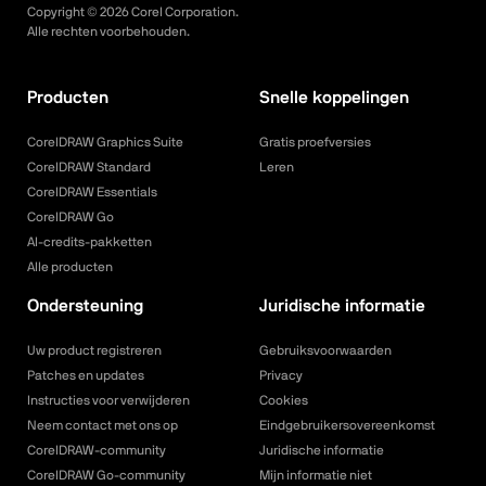
Copyright ©
2026
Corel Corporation.
Alle rechten voorbehouden.
Producten
Snelle koppelingen
CorelDRAW Graphics Suite
Gratis proefversies
CorelDRAW Standard
Leren
CorelDRAW Essentials
CorelDRAW Go
AI-credits-pakketten
Alle producten
Ondersteuning
Juridische informatie
Uw product registreren
Gebruiksvoorwaarden
Patches en updates
Privacy
Instructies voor verwijderen
Cookies
Neem contact met ons op
Eindgebruikersovereenkomst
CorelDRAW-community
Juridische informatie
CorelDRAW Go-community
Mijn informatie niet