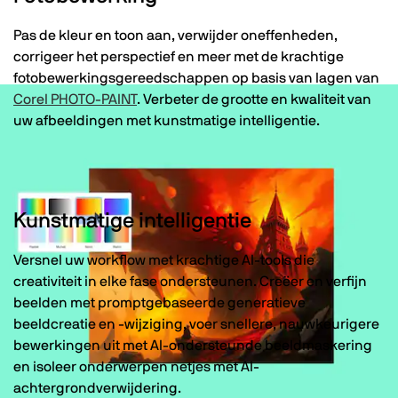
Pas de kleur en toon aan, verwijder oneffenheden,
corrigeer het perspectief en meer met de krachtige
fotobewerkingsgereedschappen op basis van lagen van
Corel PHOTO-PAINT
. Verbeter de grootte en kwaliteit van
uw afbeeldingen met kunstmatige intelligentie.
Kunstmatige intelligentie
Versnel uw workflow met krachtige AI-tools die
creativiteit in elke fase ondersteunen. Creëer en verfijn
beelden met promptgebaseerde generatieve
beeldcreatie en -wijziging, voer snellere, nauwkeurigere
bewerkingen uit met AI-ondersteunde beeldmaskering
en isoleer onderwerpen netjes met AI-
achtergrondverwijdering.