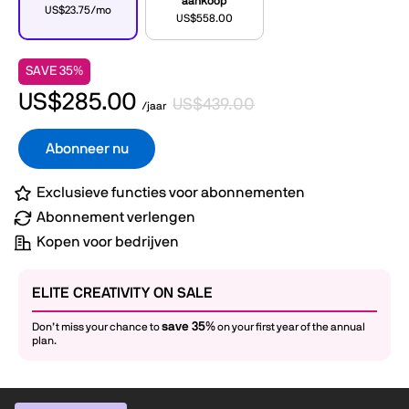
aankoop
US$23.75/mo
US$558.00
SAVE 35%
US$285.00
US$439.00
/jaar
Abonneer nu
Exclusieve functies voor abonnementen
Abonnement verlengen
Kopen voor bedrijven
ELITE CREATIVITY ON SALE
save 35%
Don’t miss your chance to
on your first year of the annual
plan.