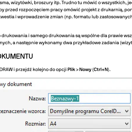
isma, wizytówki, broszury itp. Trudno tu mówić o wszystkich, 
by przed rozpoczęciem pracy omówić projekt z drukarnią, pon
kwestia i wprowadzenie zmian (np. formatu lub zastosowanyc
drukowania i samego drukowania są wspólne dla prawie wszys
nych, a następnie wykonamy dwa przykładowe zadania (wizyt
DOKUMENTU
RAW i przejdź kolejno do opcji
Plik
>
Nowy
(
Ctrl+N
).