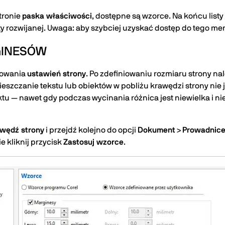
stronie
paska właściwości
, dostępne są wzorce. Na końcu list
isty rozwijanej. Uwaga: aby szybciej uzyskać dostęp do tego me
RGINESÓW
rowania
ustawień strony
. Po zdefiniowaniu rozmiaru strony na
szczanie tekstu lub obiektów w pobliżu krawędzi strony nie 
ektu — nawet gdy podczas wycinania różnica jest niewielka i 
wędź strony
i przejdź kolejno do opcji
Dokument
>
Prowadnic
e kliknij przycisk
Zastosuj wzorce
.