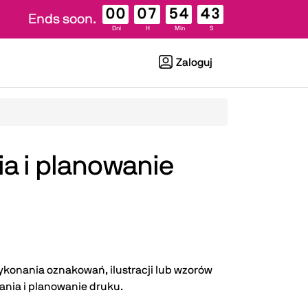
00
07
54
42
Ends soon.
Dni
H
Min
S
Zaloguj
 i planowanie
ykonania oznakowań, ilustracji lub wzorów
ania i planowanie druku.