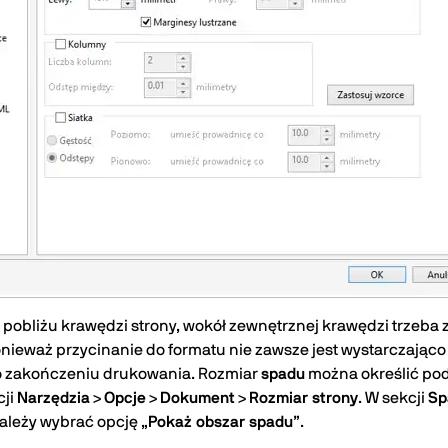
 w pobliżu krawędzi strony, wokół zewnętrznej krawędzi trzeba
 ponieważ przycinanie do formatu nie zawsze jest wystarczając
 zakończeniu drukowania. Rozmiar
spadu
można określić podc
cji
Narzędzia
>
Opcje
>
Dokument
>
Rozmiar strony
. W sekcji
Sp
należy wybrać opcję „
Pokaż obszar spadu
”.