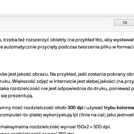
trzeba też rozszerzyć obiekty (na przykład tło), aby wystawały
nie automatycznie przycięty podczas tworzenia pliku w formac
 jest jakość obrazu. Na przykład, jeśli zostanie pobrany obra
uku. Większość zdjęć w Internecie jest słabej jakości (na przy
aka rozdzielczość nie jest odpowiednia do druku, ponieważ p
 się prezentują.
inny mieć rozdzielczość około
300 dpi
i używać
trybu koloró
computer-to-plate) wykorzystują lpi (linie na cal) jako jednost
 to maksymalna rozdzielczość wynosi 150x2 = 300 dpi.