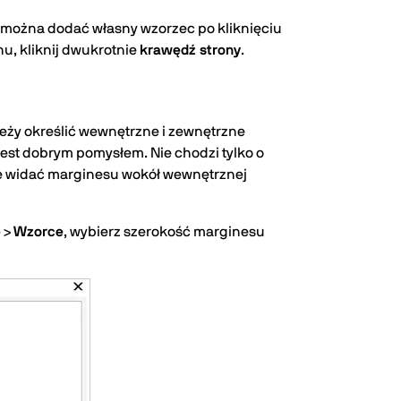
y można dodać własny wzorzec po kliknięciu
nu, kliknij dwukrotnie
krawędź strony
.
leży określić wewnętrzne i zewnętrzne
jest dobrym pomysłem. Nie chodzi tylko o
nie widać marginesu wokół wewnętrznej
e
>
Wzorce
, wybierz szerokość marginesu