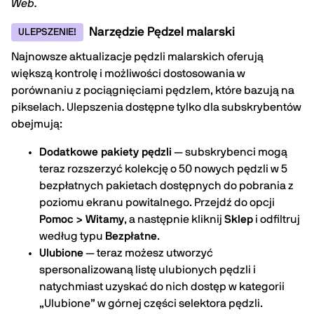
Web.
Narzędzie Pędzel malarski
ULEPSZENIE!
Najnowsze aktualizacje pędzli malarskich oferują
większą kontrolę i możliwości dostosowania w
porównaniu z pociągnięciami pędzlem, które bazują na
pikselach. Ulepszenia dostępne tylko dla subskrybentów
obejmują:
Dodatkowe pakiety pędzli
— subskrybenci mogą
teraz rozszerzyć kolekcję o 50 nowych pędzli w 5
bezpłatnych pakietach dostępnych do pobrania z
poziomu ekranu powitalnego. Przejdź do opcji
Pomoc > Witamy
, a następnie kliknij
Sklep
i odfiltruj
według typu
Bezpłatne
.
Ulubione
— teraz możesz utworzyć
spersonalizowaną listę ulubionych pędzli i
natychmiast uzyskać do nich dostęp w kategorii
„Ulubione” w górnej części selektora pędzli.