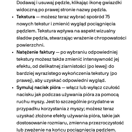
Dodawaj i usuwaj pędzle, klikając ikonę gwiazdki
widoczną po prawej stronie nazwy pędzla.
Tekstura
— możesz teraz wybrać spośród 75
nowych tekstur i zmienić wygląd pociągnięcia
pędzlem. Tekstura wpływa na aspekt wizualny
śladów pędzla, stwarzając wrażenie chropowatości
powierzchni.
Natężenie faktury
— po wybraniu odpowiedniej
tekstury możesz także zmienić intensywność jej
efektu, od delikatnej ziarnistości (po lewej) do
bardziej wyrazistego wykończenia tekstury (po
prawej), aby uzyskać odpowiedni wygląd.
Symuluj nacisk pióra
— włącz lub wyłącz czułość
nacisku jak podczas używania pióra za pomocą
ruchu myszy. Jest to szczególnie przydatne w
przypadku korzystania z myszy; możesz teraz
uzyskać złożone efekty używania pióra, takie jak
dostosowanie rozmiaru, zmienna przezroczystość
lub zwężenie na końcu pociągnięcia pędzlem.