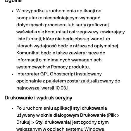
Ogólne
W przypadku uruchomienia aplikacji na
komputerze niespełniającym wymagań
dotyczących procesora lub karty graficznej
wyświetla się komunikat ostrzegawczy zawierający
listę funkcji, które nie będą obsługiwane lub
których wydajność będzie niższa od optymalnej.
Komunikat będzie także zawierał łącze do
informacji o minimalnych wymaganiach
systemowych w Pomocy produktu.
Interpreter GPL Ghostscript instalowany
opcjonalnie z pakietem został zaktualizowany do
najnowszej wersji 10.03.1.
Drukowanie i wydruk seryjny
Po uruchomieniu aplikacji
styl drukowania
używany w
oknie dialogowym Drukowanie
(
Plik >
Drukuj > Styl drukowania
) jest zgodny z tym
wskazanym w opcjach systemu Windows