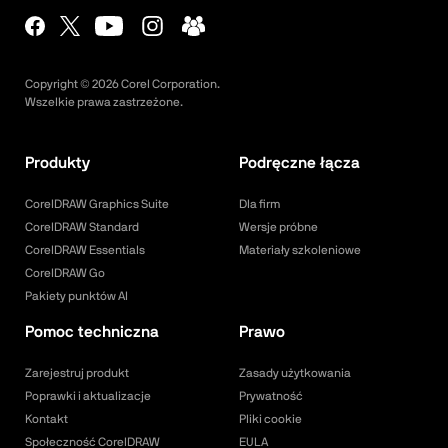
Copyright ©
2026
Corel Corporation.
Wszelkie prawa zastrzeżone.
Produkty
Podręczne łącza
CorelDRAW Graphics Suite
Dla firm
CorelDRAW Standard
Wersje próbne
CorelDRAW Essentials
Materiały szkoleniowe
CorelDRAW Go
Pakiety punktów AI
Pomoc techniczna
Prawo
Zarejestruj produkt
Zasady użytkowania
Poprawki i aktualizacje
Prywatność
Kontakt
Pliki cookie
Społeczność CorelDRAW
EULA