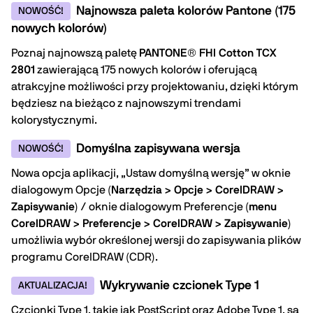
Najnowsza paleta kolorów Pantone (175
NOWOŚĆ!
nowych kolorów)
Poznaj najnowszą paletę
PANTONE® FHI Cotton TCX
2801
zawierającą 175 nowych kolorów i oferującą
atrakcyjne możliwości przy projektowaniu, dzięki którym
będziesz na bieżąco z najnowszymi trendami
kolorystycznymi.
Domyślna zapisywana wersja
NOWOŚĆ!
Nowa opcja aplikacji, „Ustaw domyślną wersję” w oknie
dialogowym Opcje (
Narzędzia > Opcje > CorelDRAW >
Zapisywanie
) / oknie dialogowym Preferencje (
menu
CorelDRAW > Preferencje > CorelDRAW > Zapisywanie
)
umożliwia wybór określonej wersji do zapisywania plików
programu CorelDRAW (CDR).
Wykrywanie czcionek Type 1
AKTUALIZACJA!
Czcionki Type 1, takie jak PostScript oraz Adobe Type 1, są