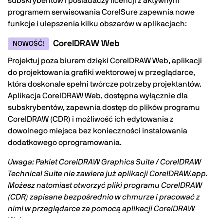
subskrybentów i posiadaczy licencji z aktywnym
programem serwisowania CorelSure zapewnia nowe
funkcje i ulepszenia kilku obszarów w aplikacjach:
CorelDRAW Web
NOWOŚĆ!
Projektuj poza biurem dzięki CorelDRAW Web, aplikacji
do projektowania grafiki wektorowej w przeglądarce,
która doskonale spełni twórcze potrzeby projektantów.
Aplikacja CorelDRAW Web, dostępna wyłącznie dla
subskrybentów, zapewnia dostęp do plików programu
CorelDRAW (CDR) i możliwość ich edytowania z
dowolnego miejsca bez konieczności instalowania
dodatkowego oprogramowania.
Uwaga: Pakiet CorelDRAW Graphics Suite / CorelDRAW
Technical Suite nie zawiera już aplikacji CorelDRAW.app.
Możesz natomiast otworzyć pliki programu CorelDRAW
(CDR) zapisane bezpośrednio w chmurze i pracować z
nimi w przeglądarce za pomocą aplikacji CorelDRAW