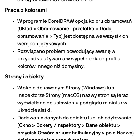
Praca z kolorami
W programie CorelDRAW opcja koloru obramowań
(
Układ > Obramowanie i przelotka > Dodaj
obramowanie > Typ
) jest dostępna we wszystkich
wersjach językowych.
Rozwiązano problem powodujący awarię w
przypadku używania w wypełnieniach profilu
kolorów innego niż domyślny.
Strony i obiekty
W oknie dokowanym Strony (Windows) lub
inspektorze Strony (macOS) nazwy stron są teraz
wyświetlane po ustawieniu podglądu miniatur w
układzie siatki.
Dodawanie danych do obiektu lub ich edytowanie
(
Okno > Dokery /Inspektory > Dane obiektu >
przycisk Otwórz arkusz kalkulacyjny > pole Nazwa
)