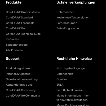
Produkte
Schnellverknüpfungen
CorelDRAW Graphics Suite
Unternehmen
CorelDRAW Standard
Kostenlose Testversionen
CorelDRAW Essentials
Lernressourcen
CorelDRAW Go
Beta-Programme
CorelDRAW Technical Suite
KI-Credits
Sonderangebote
Alle Produkte
Support
Rechtliche Hinweise
Produkt registrieren
Nutzungsbedingungen
Patches & Updates
Datenschutz
Deinstallationsanleitung
Cookies
Kontaktieren Sie uns
EULA
CorelDRAW Community
Rechtliche Hinweise
CorelDRAW Go Community
Meine Informationen nicht
verkaufen/weitergeben
Meine Cookies verwalten