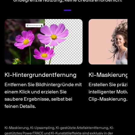
Unbegrenzte Nutzung, keine Credits erforderlich!
KI-Hintergrundentfernung
KI-Maskierung
Entfernen Sie Bildhintergründe mit
Erstellen Sie präzis
einem Klick und erzielen Sie
intelligenter Motiva
saubere Ergebnisse, selbst bei
Clip-Maskierung.
feinen Details.
KI-Maskierung, KI-Upsampling, KI-gestützte Artefaktentfernung, KI-
gestütztes PowerTRACE und KI-Kunststileffekte sind exklusiv in der