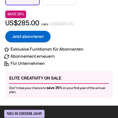
SAVE 35%
US$285.00
US$439.00
/Jahr
Jetzt abonnieren
Exklusive Funktionen für Abonnenten
Abonnement erneuern
Für Unternehmen
ELITE CREATIVITY ON SALE
save 35%
Don’t miss your chance to
on your first year of the annual
plan.
NEU IN DIESEM JAHR