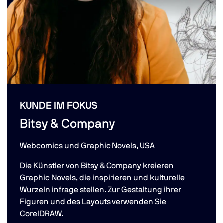
FOKUS
KUNDE IM FOK
Company
Kunststicke
 Graphic Novels, USA
Anfertigung von Fa
Deutschland.
on Bitsy & Company kreieren
 die inspirieren und kulturelle
Das bayerische Un
 stellen. Zur Gestaltung ihrer
vertraut auf sein
es Layouts verwenden Sie
CorelDRAW, um hoc
anzufertigen.