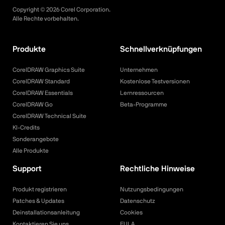
Copyright ©
2026
Corel Corporation.
Alle Rechte vorbehalten.
Produkte
Schnellverknüpfungen
CorelDRAW Graphics Suite
Unternehmen
CorelDRAW Standard
Kostenlose Testversionen
CorelDRAW Essentials
Lernressourcen
CorelDRAW Go
Beta-Programme
CorelDRAW Technical Suite
KI-Credits
Sonderangebote
Alle Produkte
Support
Rechtliche Hinweise
Produkt registrieren
Nutzungsbedingungen
Patches & Updates
Datenschutz
Deinstallationsanleitung
Cookies
Kontaktieren Sie uns
EULA