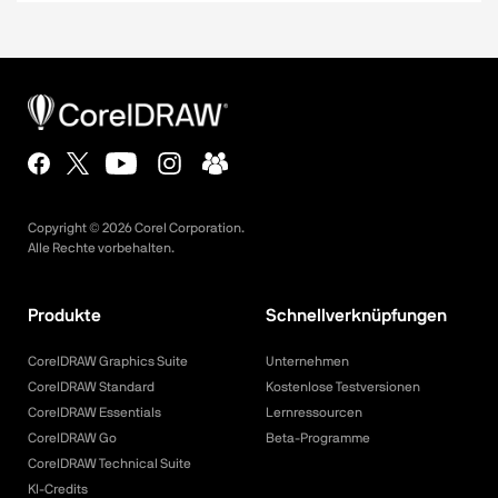
Copyright ©
2026
Corel Corporation.
Alle Rechte vorbehalten.
Produkte
Schnellverknüpfungen
CorelDRAW Graphics Suite
Unternehmen
CorelDRAW Standard
Kostenlose Testversionen
CorelDRAW Essentials
Lernressourcen
CorelDRAW Go
Beta-Programme
CorelDRAW Technical Suite
KI-Credits