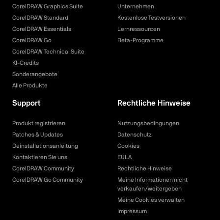
CorelDRAW Graphics Suite
Unternehmen
CorelDRAW Standard
Kostenlose Testversionen
CorelDRAW Essentials
Lernressourcen
CorelDRAW Go
Beta-Programme
CorelDRAW Technical Suite
KI-Credits
Sonderangebote
Alle Produkte
Support
Rechtliche Hinweise
Produkt registrieren
Nutzungsbedingungen
Patches & Updates
Datenschutz
Deinstallationsanleitung
Cookies
Kontaktieren Sie uns
EULA
CorelDRAW Community
Rechtliche Hinweise
CorelDRAW Go Community
Meine Informationen nicht
verkaufen/weitergeben
Meine Cookies verwalten
Impressum