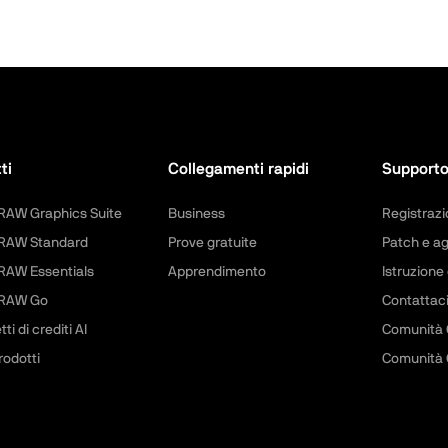
ti
Collegamenti rapidi
Support
RAW Graphics Suite
Business
Registrazi
RAW Standard
Prove gratuite
Patch e a
RAW Essentials
Apprendimento
Istruzione 
DRAW Go
Contattac
ti di crediti AI
Comunità
prodotti
Comunità