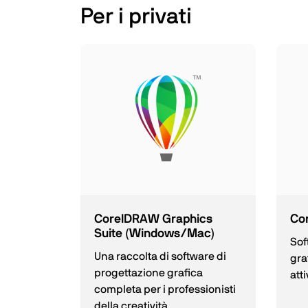
Per i privati
CorelDRAW Graphics
Co
Suite (Windows/Mac)
Sof
Una raccolta di software di
gra
progettazione grafica
att
completa per i professionisti
della creatività