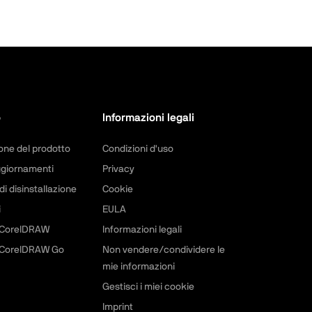
o
Informazioni legali
one del prodotto
Condizioni d'uso
ggiornamenti
Privacy
di disinstallazione
Cookie
i
EULA
 CorelDRAW
Informazioni legali
 CorelDRAW Go
Non vendere/condividere le
mie informazioni
Gestisci i miei cookie
Imprint