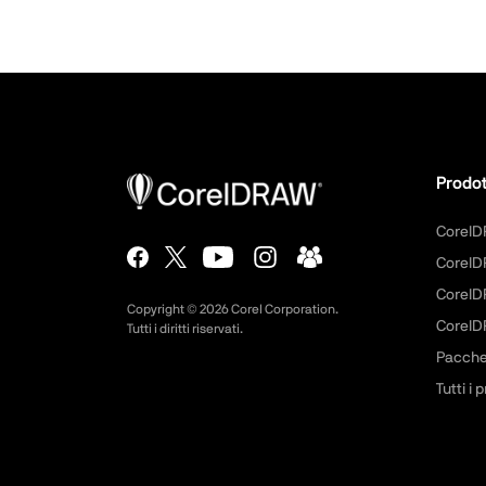
Prodot
CorelD
CorelD
CorelD
Copyright ©
2026
Corel Corporation.
Corel
Tutti i diritti riservati.
Pacchet
Tutti i 