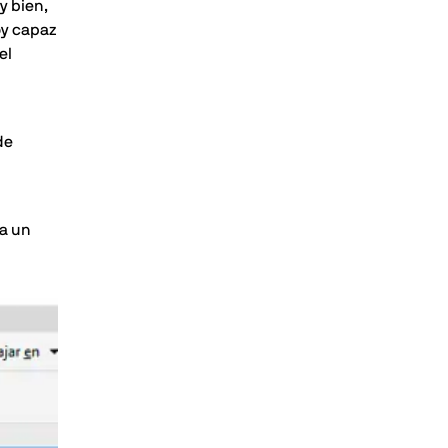
y bien,
oy capaz
el
de
 a un