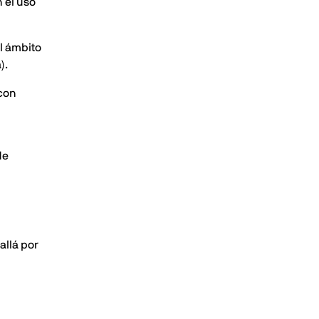
 el uso
al ámbito
).
 con
de
allá por