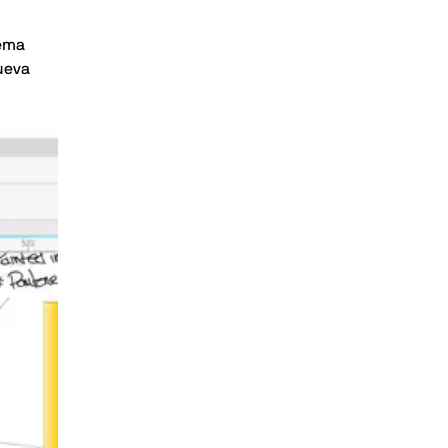
lema
nueva