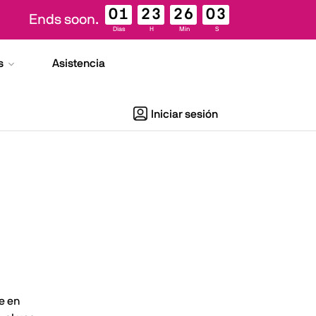
01
23
26
02
Ends soon.
Dias
H
Min
S
s
Asistencia
Iniciar sesión
e en