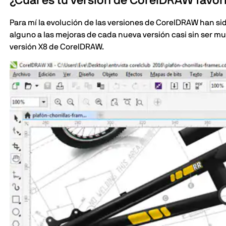
¿Cuál es tu versión de CorelDRAW favor
Para mí la evolución de las versiones de CorelDRAW han s
alguno a las mejoras de cada nueva versión casi sin ser m
versión X8 de CorelDRAW.