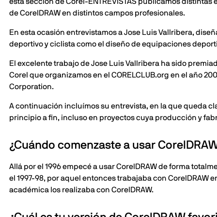
esta sección de Corel-ENTREVISTAS publicamos distintas en
de CorelDRAW en distintos campos profesionales.
En esta ocasión entrevistamos a Jose Luis Vallribera, diseñ
deportivo y ciclista como el diseño de equipaciones depor
El excelente trabajo de Jose Luis Vallribera ha sido premi
Corel que organizamos en el CORELCLUB.org en el año 2008 
Corporation.
A continuación incluímos su entrevista, en la que queda c
principio a fin, incluso en proyectos cuya producción y fabr
¿Cuándo comenzaste a usar CorelDRA
Allá por el 1996 empecé a usar CorelDRAW de forma totalme
el 1997-98, por aquel entonces trabajaba con CorelDRAW en 
académica los realizaba con CorelDRAW.