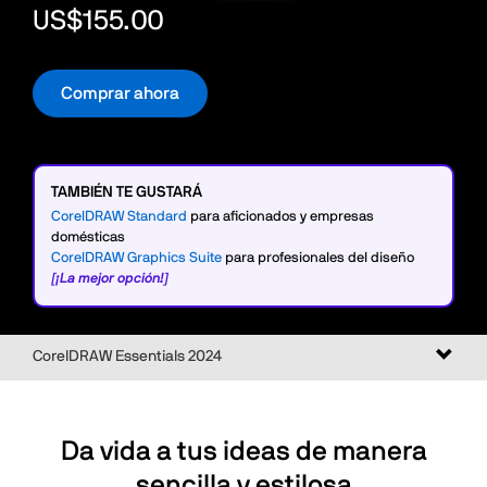
US$155.00
Comprar ahora
TAMBIÉN TE GUSTARÁ
CorelDRAW Standard
para aficionados y empresas
domésticas
CorelDRAW Graphics Suite
para profesionales del diseño
[¡La mejor opción!]
Altern
CorelDRAW Essentials 2024
naveg
Da vida a tus ideas de manera
sencilla y estilosa