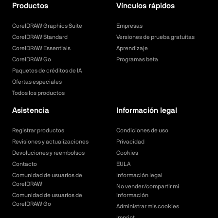
Productos
Vínculos rápidos
CorelDRAW Graphics Suite
Empresas
CorelDRAW Standard
Versiones de prueba gratuitas
CorelDRAW Essentials
Aprendizaje
CorelDRAW Go
Programas beta
Paquetes de créditos de IA
Ofertas especiales
Todos los productos
Asistencia
Información legal
Registrar productos
Condiciones de uso
Revisiones y actualizaciones
Privacidad
Devoluciones y reembolsos
Cookies
Contacto
EULA
Comunidad de usuarios de
Información legal
CorelDRAW
No vender/compartir mi
Comunidad de usuarios de
información
CorelDRAW Go
Administrar mis cookies
Imprint