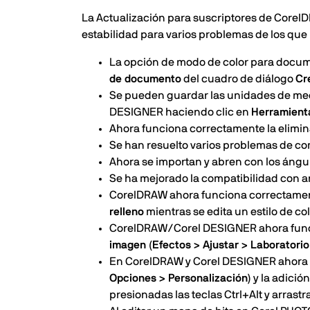
La Actualización para suscriptores de Corel
estabilidad para varios problemas de los que
La opción de modo de color para docu
de documento
del cuadro de diálogo
Cr
Se pueden guardar las unidades de me
DESIGNER haciendo clic en
Herramient
Ahora funciona correctamente la elimina
Se han resuelto varios problemas de co
Ahora se importan y abren con los ángu
Se ha mejorado la compatibilidad con 
CorelDRAW ahora funciona correctament
relleno
mientras se edita un estilo de col
CorelDRAW/Corel DESIGNER ahora funci
imagen (Efectos > Ajustar > Laboratorio
En CorelDRAW y Corel DESIGNER ahora
Opciones > Personalización)
y la adici
presionadas las teclas Ctrl+Alt y arras