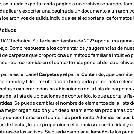
s, se puede exportar cada página a un archivo separado. Tam
 duplicar y exportar una página de un documento a un archivo
os archivos de salida individuales al exportar a los formatos 
Activos
DRAW Technical Suite de septiembre de 2023 aporta una gama 
abajo. Como respuesta a los comentarios y sugerencias de nues
de carpetas que proporciona un método familiar e intuitivo pa
ncontrar contenido en el contexto más general de los archivos
 paneles, el panel
Carpetas
y el panel
Contenido
, que permite
contenido y filtrar resultados de búsqueda por carpeta selecc
etas o explorar todas las ubicaciones de la lista de carpeta
 de la lista de ubicaciones de contenido, lo que aporta la fle
rtidas. Se puede cambiar el nombre de elementos de la lista 
í una mejor organización y un desplazamiento sin problemas po
a y concentrarse en el contenido pertinente. Además, es posib
s de flecha, lo que proporciona eficiencia y accesibilidad y c
turas de los activos. Se puede cambiar el tamaño de los pane