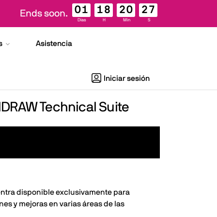
01
18
20
26
Ends soon.
Dias
H
Min
S
s
Asistencia
Iniciar sesión
elDRAW Technical Suite
entra disponible exclusivamente para
nes y mejoras en varias áreas de las