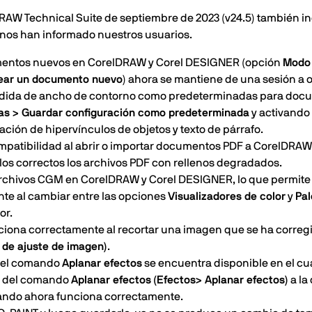
DRAW Technical Suite de septiembre de 2023 (v24.5) también i
 nos han informado nuestros usuarios.
mentos nuevos en CorelDRAW y Corel DESIGNER (opción
Modo 
ear un documento nuevo
) ahora se mantiene de una sesión a o
dida de ancho de contorno como predeterminadas para doc
as > Guardar configuración como predeterminada
y activando 
ción de hipervínculos de objetos y texto de párrafo.
mpatibilidad al abrir o importar documentos PDF a CorelDRA
los correctos los archivos PDF con rellenos degradados.
archivos CGM en CorelDRAW y Corel DESIGNER, lo que permite 
e al cambiar entre las opciones
Visualizadores de color
y
Pal
or.
ona correctamente al recortar una imagen que se ha corre
 de ajuste de imagen)
.
 el comando
Aplanar efectos
se encuentra disponible en el cu
ón del comando
Aplanar efectos
(Efectos> Aplanar efectos)
a la
trando ahora funciona correctamente.