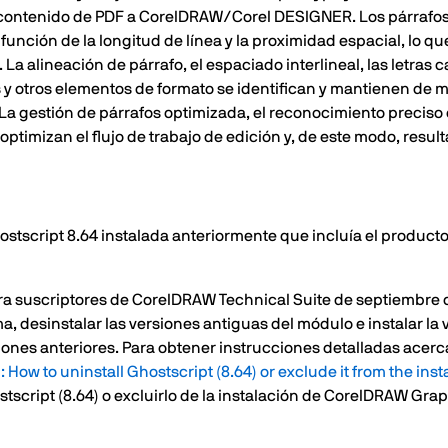
el contenido de PDF a CorelDRAW/Corel DESIGNER. Los párrafos
en función de la longitud de línea y la proximidad espacial, lo 
 La alineación de párrafo, el espaciado interlineal, las letras 
 y otros elementos de formato se identifican y mantienen de m
a gestión de párrafos optimizada, el reconocimiento preciso d
timizan el flujo de trabajo de edición y, de este modo, result
ostscript 8.64 instalada anteriormente que incluía el product
para suscriptores de CorelDRAW Technical Suite de septiembre
a, desinstalar las versiones antiguas del módulo e instalar la v
siones anteriores. Para obtener instrucciones detalladas acerc
 How to uninstall Ghostscript (8.64) or exclude it from the in
script (8.64) o excluirlo de la instalación de CorelDRAW Grap