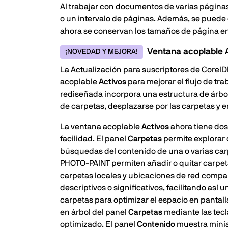
Al trabajar con documentos de varias página
o un intervalo de páginas. Además, se puede
ahora se conservan los tamaños de página en l
Ventana acoplable 
¡NOVEDAD Y MEJORA!
La Actualización para suscriptores de Corel
acoplable
Activos
para mejorar el flujo de tr
rediseñada incorpora una estructura de árbol 
de carpetas, desplazarse por las carpetas y e
La ventana acoplable
Activos
ahora tiene dos
facilidad. El panel
Carpetas
permite explorar 
búsquedas del contenido de una o varias carp
PHOTO-PAINT permiten añadir o quitar carpetas
carpetas locales y ubicaciones de red compa
descriptivos o significativos, facilitando as
carpetas para optimizar el espacio en pantall
en árbol del panel
Carpetas
mediante las tecla
optimizado. El panel
Contenido
muestra minia