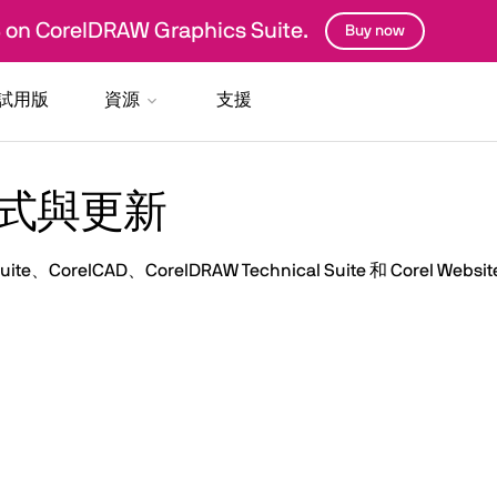
 on CorelDRAW Graphics Suite.
Buy now
試用版
資源
支援
正程式與更新
e、CorelCAD、CorelDRAW Technical Suite 和 Corel We