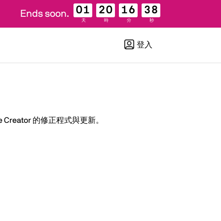
01
20
16
38
Ends soon.
天
時
分
秒
登入
bsite Creator 的修正程式與更新。