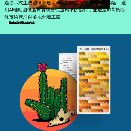
過提示式生成圖像創建與修改功能打造並精修視覺內容，運
用AI輔助圖像遮罩實現更快速精準的編輯，並透過AI背景移
除技術乾淨俐落地分離主體。
Firman Hatibu
Marcin Wilczyński
Resa Embutin
Jedalias Mendez
Jedalias Mendez